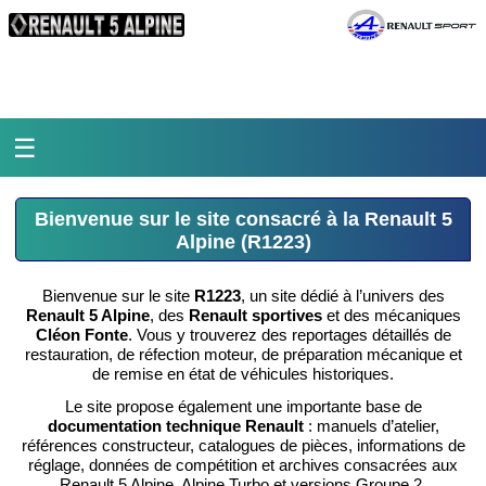
☰
Accueil
Bienvenue sur le site consacré à la Renault 5
Alpine (R1223)
L'atelier
Bienvenue sur le site
R1223
, un site dédié à l’univers des
La médiathèque
Renault 5 Alpine
, des
Renault sportives
et des mécaniques
Cléon Fonte
. Vous y trouverez des reportages détaillés de
L'histoire
restauration, de réfection moteur, de préparation mécanique et
de remise en état de véhicules historiques.
Pièces Polymeca
Le site propose également une importante base de
documentation technique Renault
: manuels d’atelier,
références constructeur, catalogues de pièces, informations de
Contact
réglage, données de compétition et archives consacrées aux
Renault 5 Alpine, Alpine Turbo et versions Groupe 2.