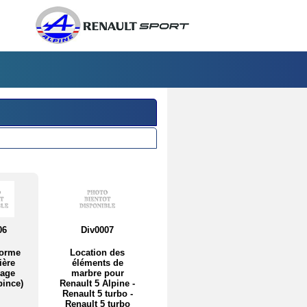
06
Div0007
forme
Location des
ière
éléments de
sage
marbre pour
pince)
Renault 5 Alpine -
Renault 5 turbo -
Renault 5 turbo