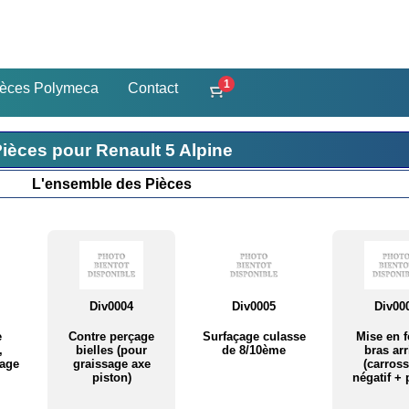
1
ièces Polymeca
Contact
ièces pour Renault 5 Alpine
L'ensemble des Pièces
Div0004
Div0005
Div00
e
Contre perçage
Surfaçage culasse
Mise en 
,
bielles (pour
de 8/10ème
bras arr
yage
graissage axe
(carros
piston)
négatif + 