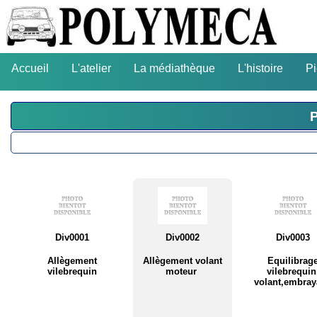
Accueil
L'atelier
La médiathèque
L'histoire
P
P
Div0001
Div0002
Div0003
Allègement
Allègement volant
Equilibrag
vilebrequin
moteur
vilebrequin
volant,embra