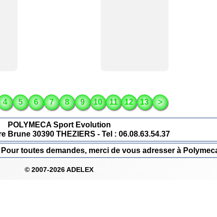
4
5
6
7
8
9
10
11
12
13
>
POLYMECA Sport Evolution
re Brune 30390 THEZIERS - Tel : 06.08.63.54.37
ur. Pour toutes demandes, merci de vous adresser à Polymec
© 2007-2026 ADELEX