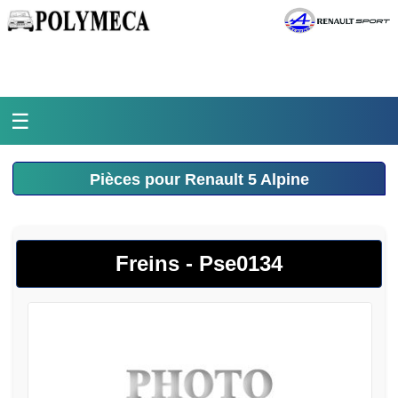
☰
Accueil
Pièces pour Renault 5 Alpine
L'atelier
La médiathèque
Freins - Pse0134
L'histoire
Pièces Polymeca
Contact