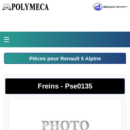
☰
Accueil
Pièces pour Renault 5 Alpine
L'atelier
La médiathèque
Freins - Pse0135
L'histoire
Pièces Polymeca
Contact