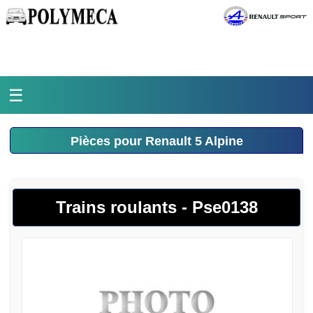
☰
Accueil
Pièces pour Renault 5 Alpine
L'atelier
La médiathèque
Trains roulants - Pse0138
L'histoire
Pièces Polymeca
Contact