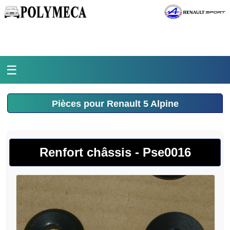
☰
Accueil
Pièces pour Renault 5 Alpine
L'atelier
La médiathèque
Renfort châssis - Pse0016
L'histoire
Pièces Polymeca
Contact