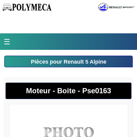
☰
Accueil
Pièces pour Renault 5 Alpine
L'atelier
La médiathèque
Moteur - Boite - Pse0163
L'histoire
Pièces Polymeca
Contact