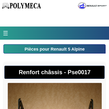
☰
Accueil
Pièces pour Renault 5 Alpine
L'atelier
La médiathèque
Renfort châssis - Pse0017
L'histoire
Pièces Polymeca
Contact