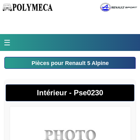
☰
Accueil
Pièces pour Renault 5 Alpine
L'atelier
La médiathèque
Intérieur - Pse0230
L'histoire
Pièces Polymeca
Contact