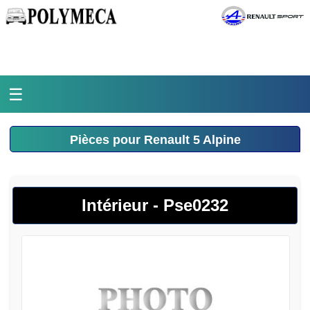
☰
Accueil
Pièces pour Renault 5 Alpine
L'atelier
La médiathèque
Intérieur - Pse0232
L'histoire
Pièces Polymeca
Contact