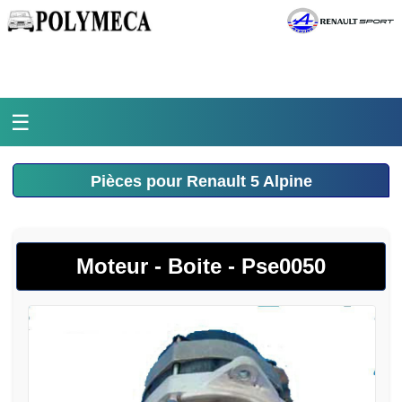
☰
Accueil
Pièces pour Renault 5 Alpine
L'atelier
La médiathèque
Moteur - Boite - Pse0050
L'histoire
Pièces Polymeca
Contact