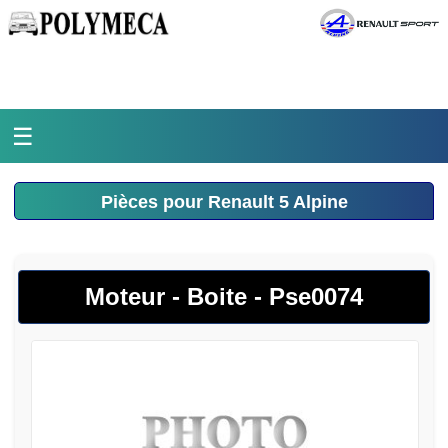
☰
Accueil
Pièces pour Renault 5 Alpine
L'atelier
La médiathèque
Moteur - Boite - Pse0074
L'histoire
Pièces Polymeca
Contact