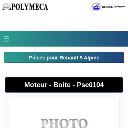
☰
Accueil
Pièces pour Renault 5 Alpine
L'atelier
La médiathèque
Moteur - Boite - Pse0104
L'histoire
Pièces Polymeca
Contact