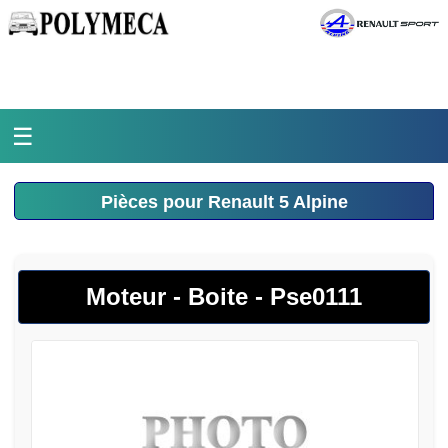
☰
Accueil
Pièces pour Renault 5 Alpine
L'atelier
La médiathèque
Moteur - Boite - Pse0111
L'histoire
Pièces Polymeca
Contact