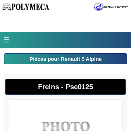
☰
Accueil
Pièces pour Renault 5 Alpine
L'atelier
La médiathèque
Freins - Pse0125
L'histoire
Pièces Polymeca
Contact