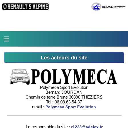
☰
Accueil
Les acteurs du site
L'atelier
La médiathèque
Polymeca Sport Evolution
Bernard JOURDAN
L'histoire
Chemin de terre Brune 30390 THEZIERS
Tel : 06.08.63.54.37
Pièces Polymeca
email :
Polymeca Sport Evolution
Contact
Le responsable du site :
r1223@adelex.fr