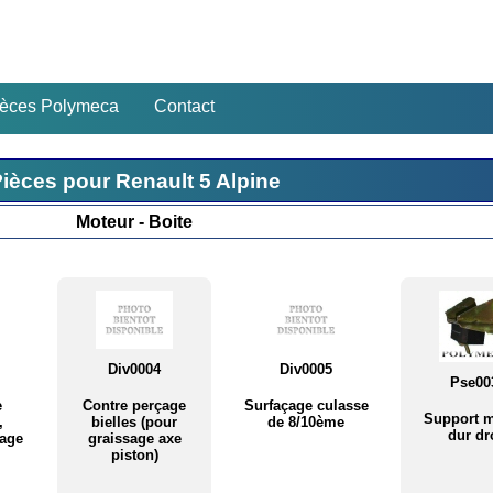
ièces Polymeca
Contact
ièces pour Renault 5 Alpine
Moteur - Boite
Div0004
Div0005
Pse00
e
Contre perçage
Surfaçage culasse
Support m
,
bielles (pour
de 8/10ème
dur dr
yage
graissage axe
piston)