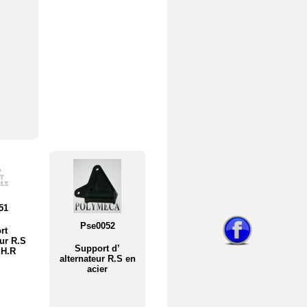
51
Pse0052
rt
eur R.S
Support d’
l H.R
alternateur R.S en
acier