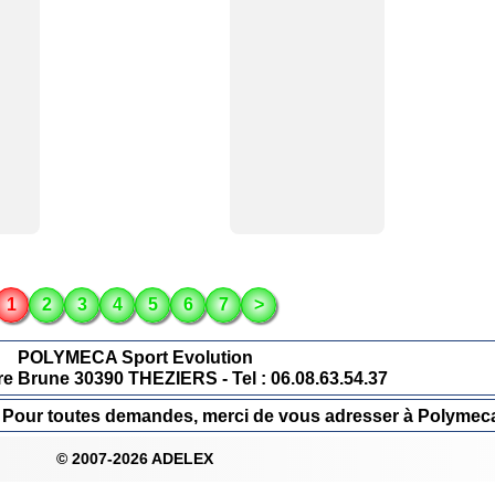
1
2
3
4
5
6
7
>
POLYMECA Sport Evolution
re Brune 30390 THEZIERS - Tel : 06.08.63.54.37
ur. Pour toutes demandes, merci de vous adresser à Polymec
© 2007-2026 ADELEX