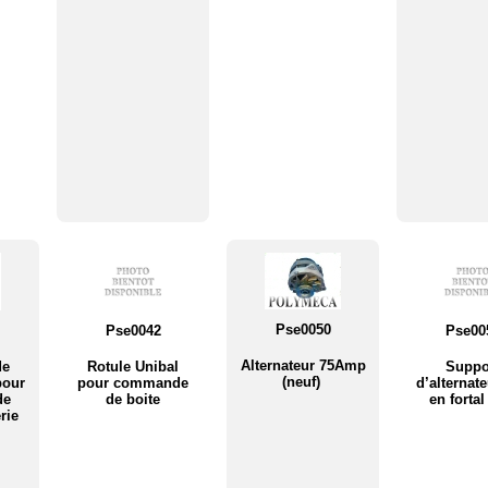
Pse0050
Pse0042
Pse00
Alternateur 75Amp
de
Rotule Unibal
Suppo
(neuf)
pour
pour commande
d’alternat
de
de boite
en forta
rie