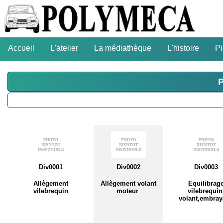
Accueil
L'atelier
La médiathèque
L'histoire
P
P
Div0001
Div0002
Div0003
Allègement
Allègement volant
Equilibrag
vilebrequin
moteur
vilebrequin
volant,embra