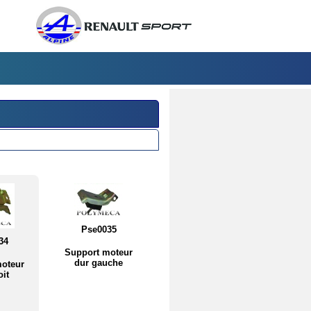
Pse0035
34
Support moteur
dur gauche
oteur
oit