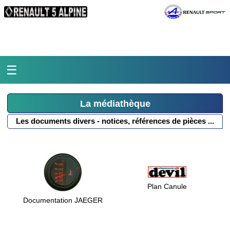
☰
Accueil
La médiathèque
L'atelier
Les documents divers - notices, références de pièces ...
La médiathèque
L'histoire
Plan Canule
Pièces Polymeca
Documentation JAEGER
Contact