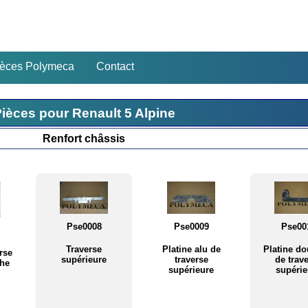
ièces Polymeca
Contact
ièces pour Renault 5 Alpine
Renfort châssis
Pse0008
Pse0009
Pse00
Traverse
Platine alu de
Platine do
rse
supérieure
traverse
de trav
che
supérieure
supérie