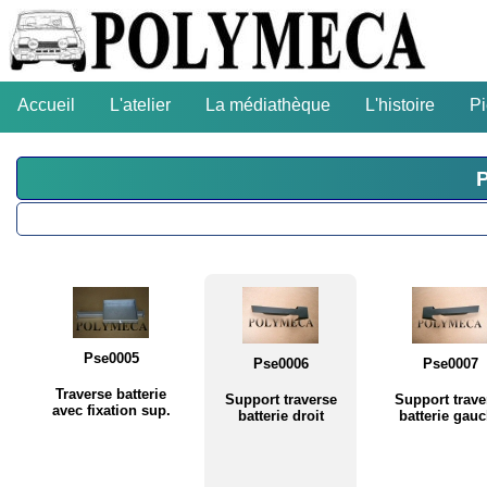
Accueil
L'atelier
La médiathèque
L'histoire
P
P
Pse0005
Pse0006
Pse0007
Traverse batterie
Support traverse
Support trave
avec fixation sup.
batterie droit
batterie gau