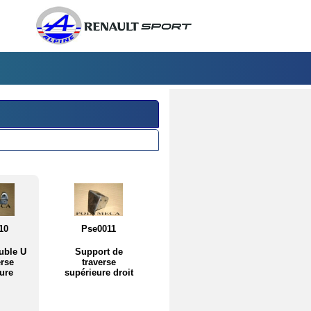
10
Pse0011
uble U
Support de
erse
traverse
ure
supérieure droit