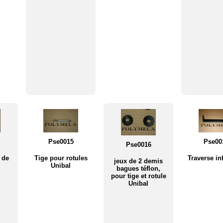
Pse0015
Pse00
Pse0016
 de
Tige pour rotules
Traverse in
jeux de 2 demis
Unibal
bagues téflon,
pour tige et rotule
Unibal