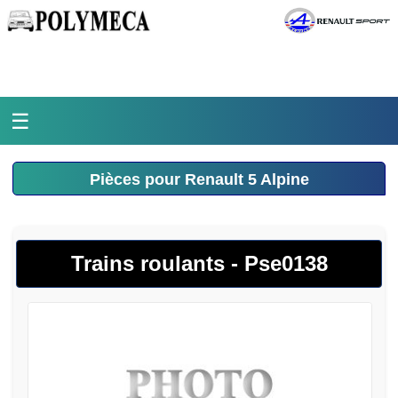
☰
Accueil
Pièces pour Renault 5 Alpine
L'atelier
La médiathèque
Trains roulants - Pse0138
L'histoire
Pièces Polymeca
Contact