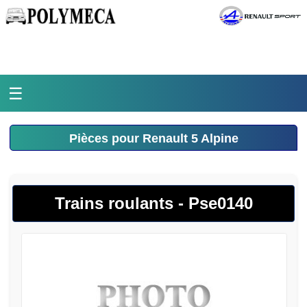
☰
Accueil
Pièces pour Renault 5 Alpine
L'atelier
La médiathèque
Trains roulants - Pse0140
L'histoire
Pièces Polymeca
Contact