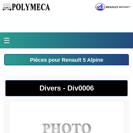
☰
Accueil
Pièces pour Renault 5 Alpine
L'atelier
La médiathèque
Divers - Div0006
L'histoire
Pièces Polymeca
Contact