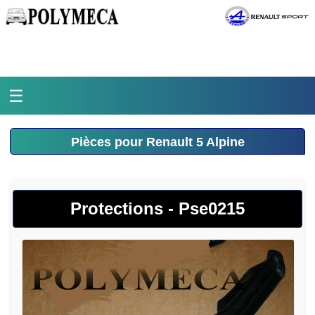
☰
Accueil
Pièces pour Renault 5 Alpine
L'atelier
La médiathèque
Protections - Pse0215
L'histoire
Pièces Polymeca
Contact