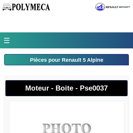
☰
Accueil
Pièces pour Renault 5 Alpine
L'atelier
La médiathèque
Moteur - Boite - Pse0037
L'histoire
Pièces Polymeca
Contact