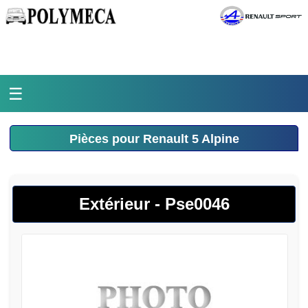
☰
Accueil
Pièces pour Renault 5 Alpine
L'atelier
La médiathèque
Extérieur - Pse0046
L'histoire
Pièces Polymeca
Contact