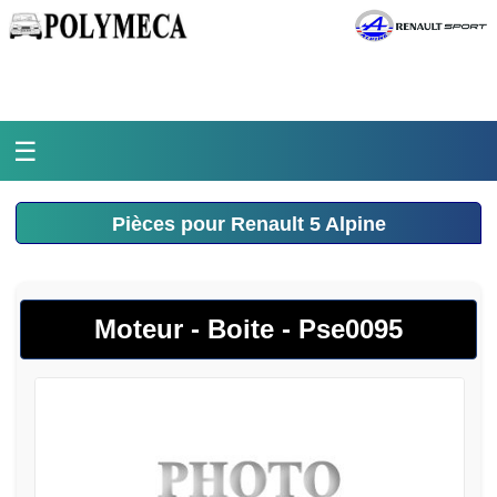
☰
Accueil
Pièces pour Renault 5 Alpine
L'atelier
La médiathèque
Moteur - Boite - Pse0095
L'histoire
Pièces Polymeca
Contact